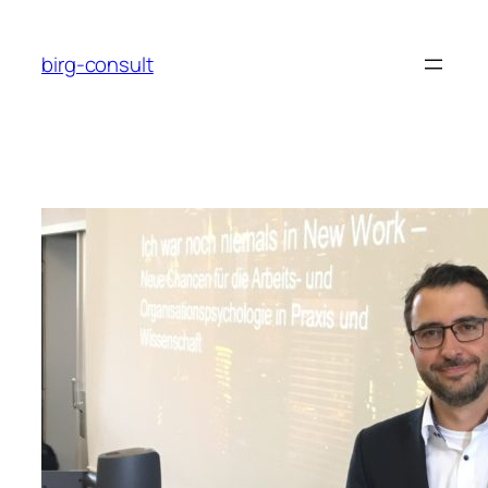
Zum
Inhalt
birg-consult
springen