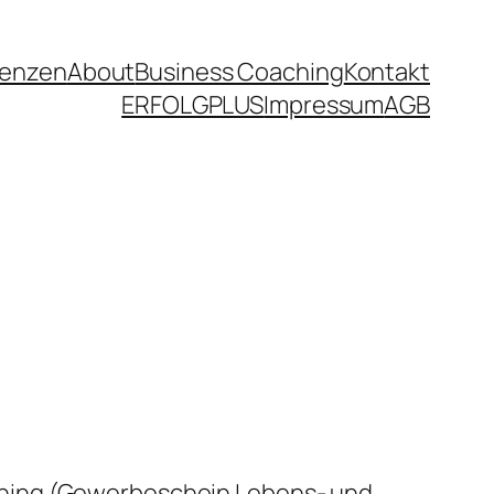
renzen
About
Business Coaching
Kontakt
ERFOLGPLUS
Impressum
AGB
ining (Gewerbeschein Lebens- und