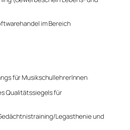
oftwarehandel im Bereich
ngs für MusikschullehrerInnen
 Qualitätssiegels für
 Gedächtnistraining/Legasthenie und