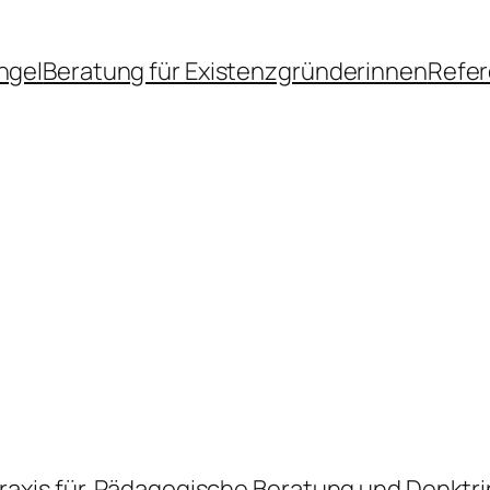
ngel
Beratung für Existenzgründerinnen
Refe
axis für Pädagogische Beratung und Denktr