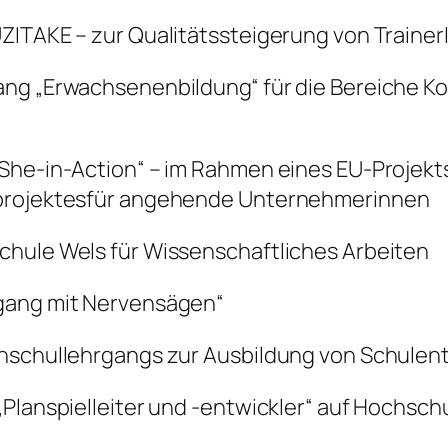
UZITAKE – zur Qualitätssteigerung von Traine
ang „Erwachsenenbildung“ für die Bereiche K
She-in-Action“ – im Rahmen eines EU-Projekts
sprojektesfür angehende Unternehmerinnen
chule Wels für Wissenschaftliches Arbeiten
mgang mit Nervensägen“
chschullehrgangs zur Ausbildung von Schulen
„Planspielleiter und -entwickler“ auf Hochsch