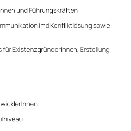
rInnen und Führungskräften
ommunikation imd Konfliktlösung sowie
 für Existenzgründerinnen, Erstellung
twicklerInnen
ulniveau