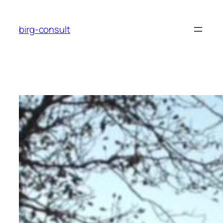
Zum
Inhalt
birg-consult
springen